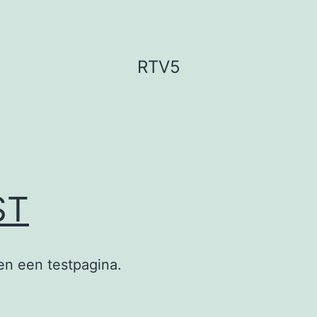
RTV5
ST
ven een testpagina.