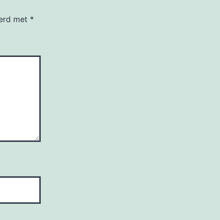
eerd met
*