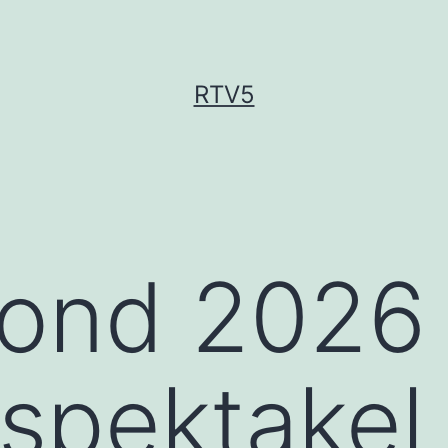
RTV5
ond 2026 
 spektakel