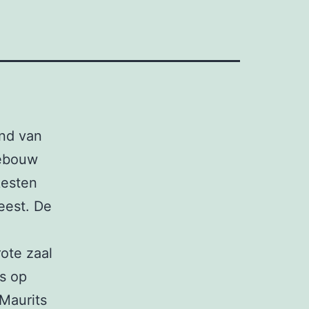
and van
gebouw
kesten
eest. De
rote zaal
os op
Maurits