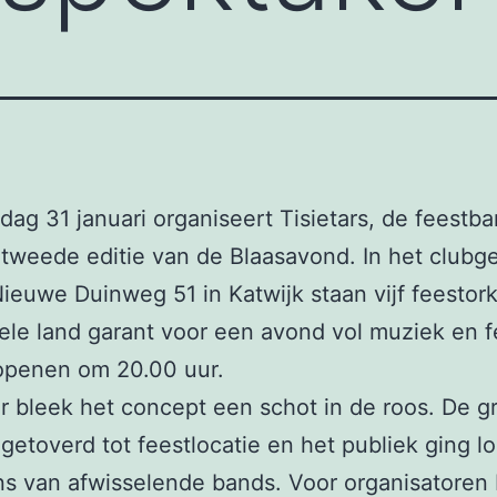
dag 31 januari organiseert Tisietars, de feestb
tweede editie van de Blaasavond. In het club
ieuwe Duinweg 51 in Katwijk staan vijf feestor
hele land garant voor een avond vol muziek en f
openen om 20.00 uur.
ar bleek het concept een schot in de roos. De g
etoverd tot feestlocatie en het publiek ging l
s van afwisselende bands. Voor organisatoren 