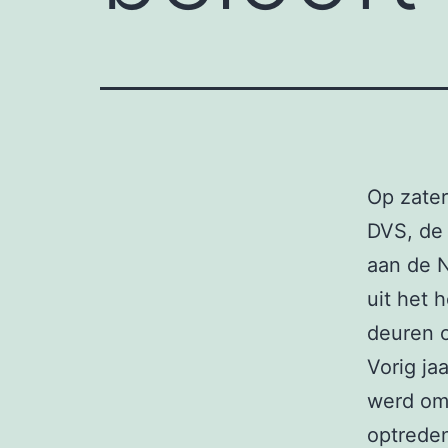
Op zater
DVS, de 
aan de N
uit het 
deuren 
Vorig ja
werd omg
optreden