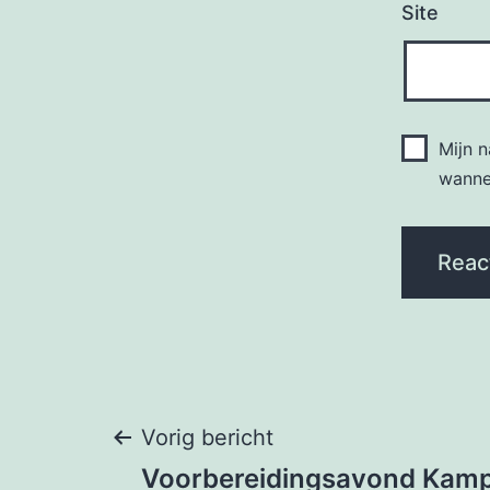
Site
Mijn 
wannee
Bericht
Vorig bericht
Voorbereidingsavond Kamp