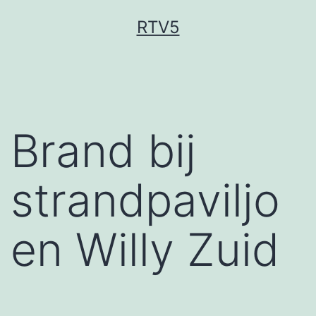
Ga
RTV5
naar
de
inhoud
Brand bij
strandpaviljo
en Willy Zuid