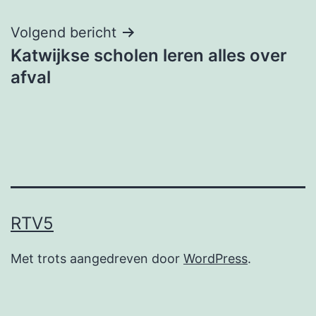
navigatie
Volgend bericht
Katwijkse scholen leren alles over
afval
RTV5
Met trots aangedreven door
WordPress
.