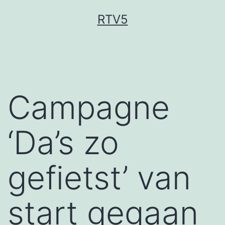
Ga
RTV5
naar
de
inhoud
Campagne
‘Da’s zo
gefietst’ van
start gegaan