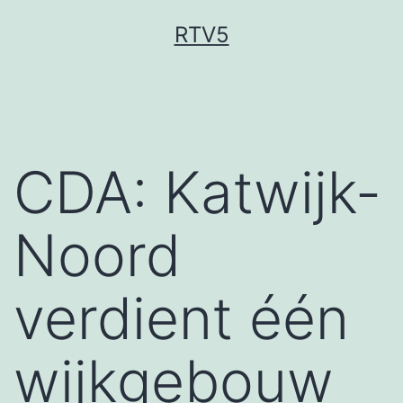
Ga
RTV5
naar
de
inhoud
CDA: Katwijk-
Noord
verdient één
wijkgebouw