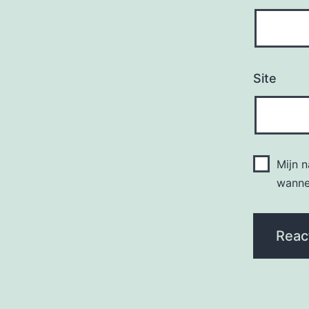
Site
Mijn 
wannee