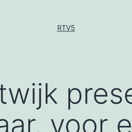
RTV5
wijk prese
aar, voor e