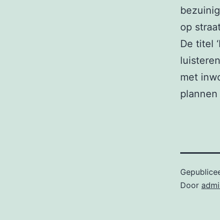
bezuinig
op straat
De titel
luistere
met inwo
plannen 
Gepublice
Door
admi