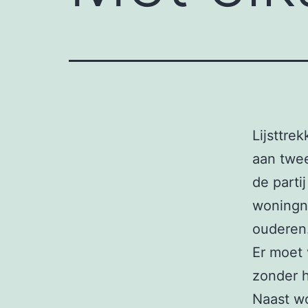
Lijsttre
aan twe
de parti
woningno
ouderen
Er moet
zonder 
Naast wo