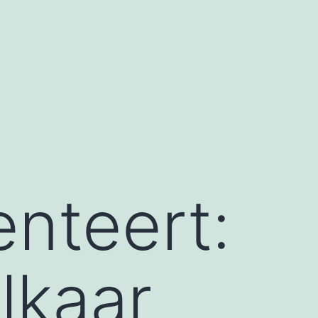
nteert:
lkaar