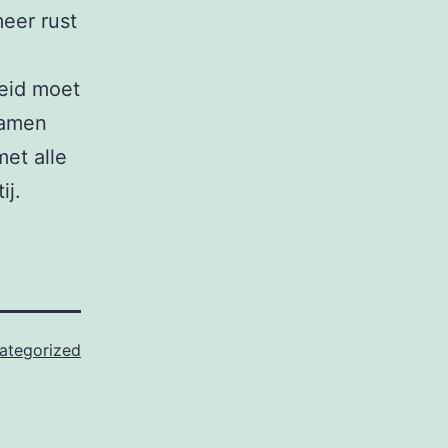
meer rust
heid moet
samen
et alle
ij.
ategorized