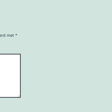
eerd met
*