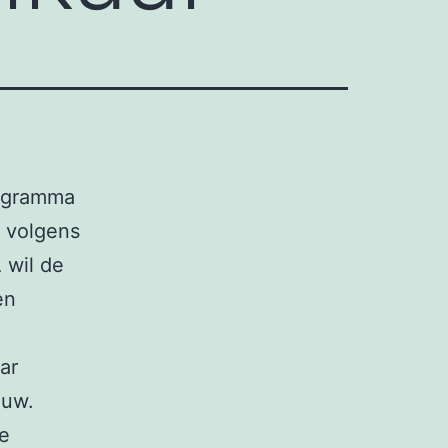
rogramma
 volgens
 wil de
en
ar
ouw.
de