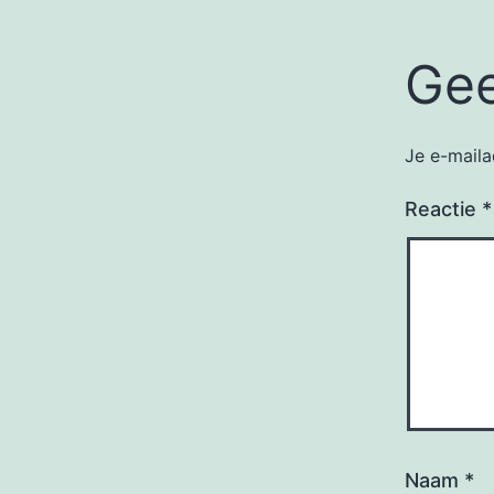
Gee
Je e-maila
Reactie
*
Naam
*