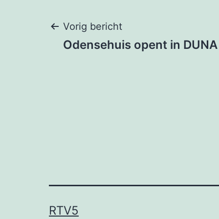
Bericht
Vorig bericht
Odensehuis opent in DUNA A
navigatie
RTV5