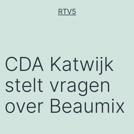
Ga
RTV5
naar
de
inhoud
CDA Katwijk
stelt vragen
over Beaumix