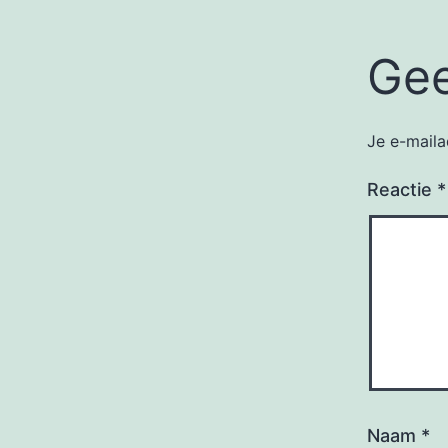
Gee
Je e-maila
Reactie
*
Naam
*