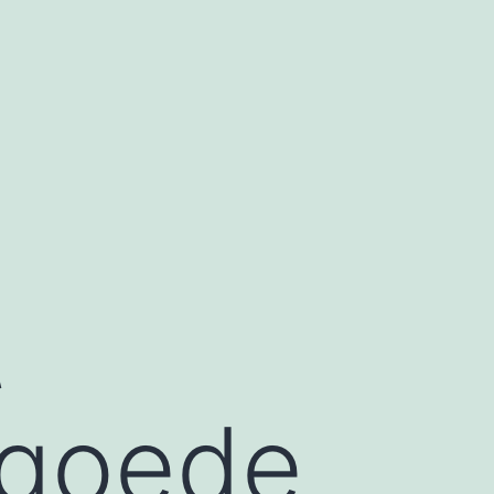
t
 goede