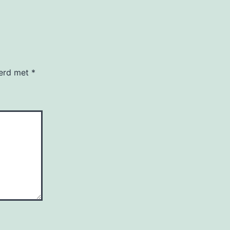
eerd met
*