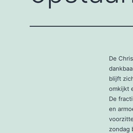
De Chris
dankbaar
blijft z
omkijkt
De fract
en armoe
voorzitt
zondag b