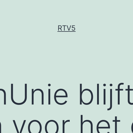
RTV5
Unie blijf
 voor het