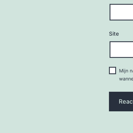
Site
Mijn 
wannee