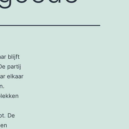
r blijft
e partij
ar elkaar
n.
plekken
ot. De
 en