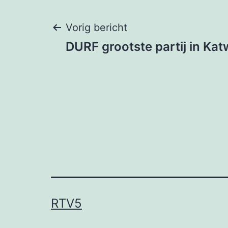
Bericht
Vorig bericht
DURF grootste partij in Kat
navigatie
RTV5