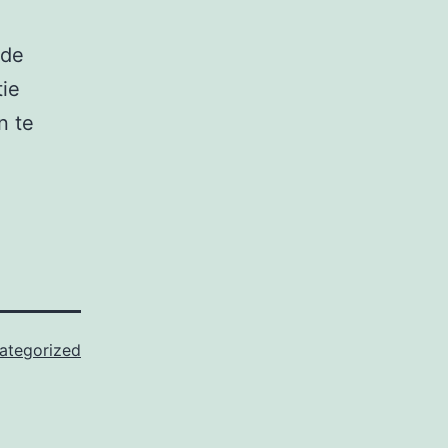
rde
tie
n te
ategorized