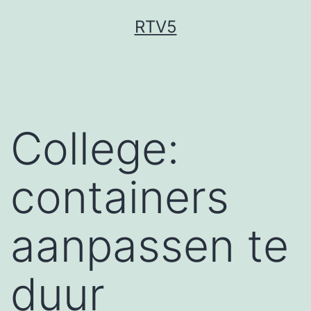
Ga
RTV5
naar
de
inhoud
College:
containers
aanpassen te
duur