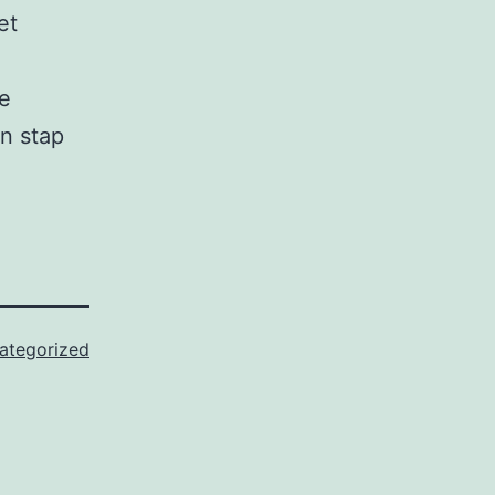
et
se
n stap
ategorized