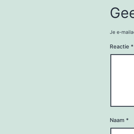
Gee
Je e-maila
Reactie
*
Naam
*