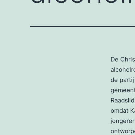
De Chris
alcoholr
de parti
gemeent
Raadslid
omdat Ka
jongeren
ontworpe