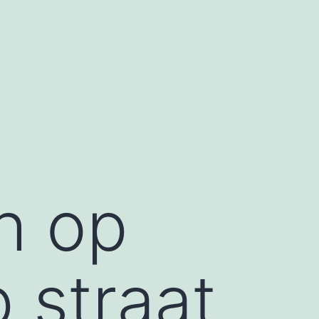
ch op
 straat