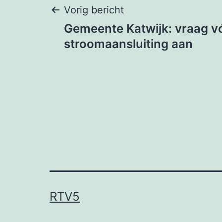
Bericht
Vorig bericht
Gemeente Katwijk: vraag vóó
navigatie
stroomaansluiting aan
RTV5