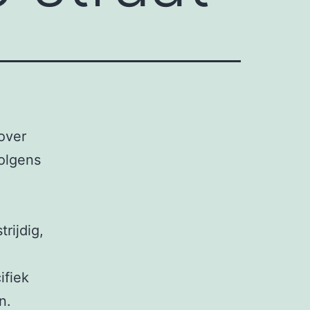
over
olgens
rijdig,
ifiek
n.