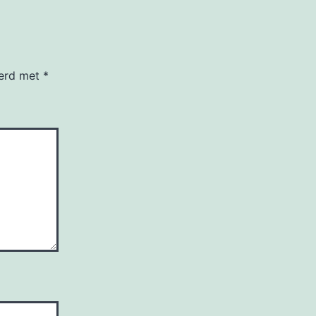
eerd met
*