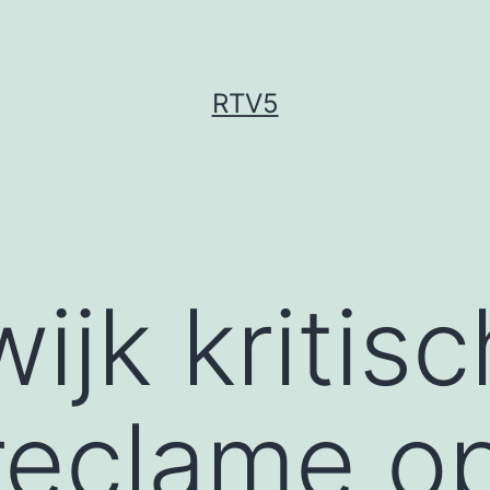
RTV5
ijk kritis
reclame op