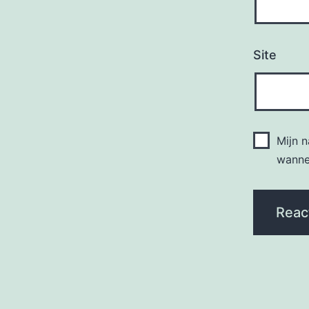
Site
Mijn 
wannee