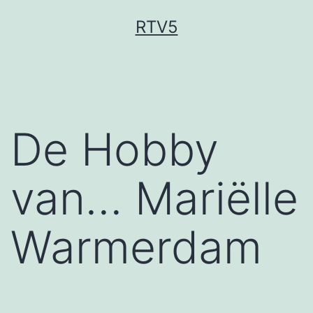
Ga
RTV5
naar
de
inhoud
De Hobby
van… Mariëlle
Warmerdam