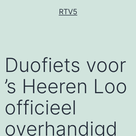
Ga
RTV5
naar
de
inhoud
Duofiets voor
’s Heeren Loo
officieel
overhandigd