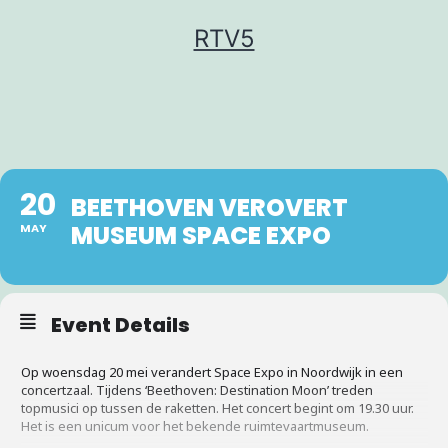
Ga
RTV5
naar
de
inhoud
20
BEETHOVEN VEROVERT
MUSEUM SPACE EXPO
MAY
Event Details
Op woensdag 20 mei verandert Space Expo in Noordwijk in een
concertzaal. Tijdens ‘Beethoven: Destination Moon’ treden
topmusici op tussen de raketten. Het concert begint om 19.30 uur.
Het is een unicum voor het bekende ruimtevaartmuseum.