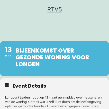
Ga
RTV5
naar
de
inhoud
13
BIJEENKOMST OVER
GEZONDE WONING VOOR
MAR
LONGEN
Event Details
Longpunt Leiden houdt op 13 maart een middag over het saneren
van de woning. Ontdek wat u zelf kunt doen om de leefomgeving
optimaal gezond te houden. Er wordt uitleg gegeven over hoe u