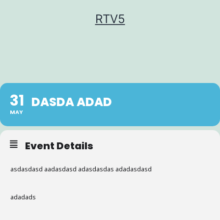
Ga
RTV5
naar
de
inhoud
31
DASDA ADAD
MAY
Event Details
asdasdasd aadasdasd adasdasdas adadasdasd
adadads