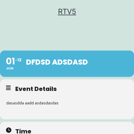
Ga
RTV5
naar
de
inhoud
01
12
DFDSD ADSDASD
JUN
Event Details
dasasdda aadd asdasdasdas
Time