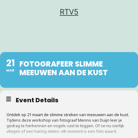
Ga
RTV5
naar
de
inhoud
21
FOTOGRAFEER SLIMME
MEEUWEN AAN DE KUST
MAR
Event Details
Ontdek op 21 maart de slimme streken van meeuwen aan de kust.
Tijdens deze workshop van fotograaf Menno van Duijn leer je
gedrag te herkennen en vogels vast te leggen. Of ze nu sierlijk
vliegen of een haring stelen: elk moment is een foto waard.