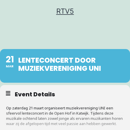
Ga
RTV5
naar
de
inhoud
21
LENTECONCERT DOOR
MUZIEKVERENIGING UNI
MAR
Event Details
Op zaterdag 21 maart organiseert muziekvereniging UNI een
sfeervol lenteconcert in de Open Hof in Katwijk. Tijdens deze
muzikale ochtend laten zowel jonge als ervaren muzikanten horen
waar zij de afgelopen tijd met veel passie aan hebben gewerkt.