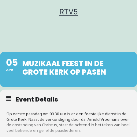
Ga
RTV5
naar
de
inhoud
05
MUZIKAAL FEEST IN DE
GROTE KERK OP PASEN
APR
Event Details
Op eerste paasdag om 09.30 uur is er een feestelijke dienst in de
Grote Kerk. Naast de verkondiging door ds. Arnold Vroomans over
de opstanding van Christus, staat de ochtend in het teken van heel
veel bekende en geliefde paasliederen.