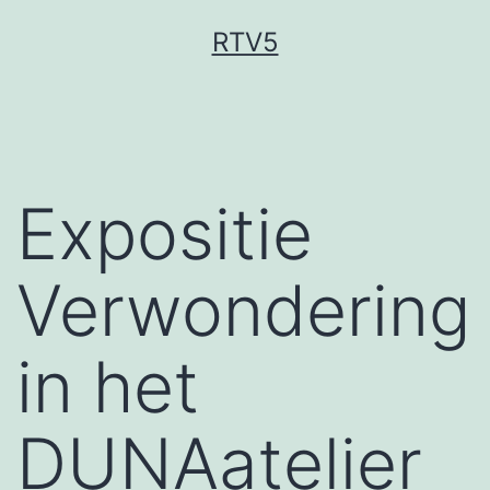
Ga
RTV5
naar
de
inhoud
Expositie
Verwondering
in het
DUNAatelier