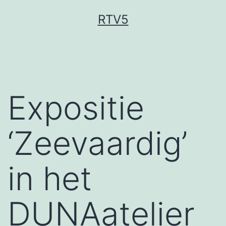
Ga
RTV5
naar
de
inhoud
Expositie
‘Zeevaardig’
in het
DUNAatelier