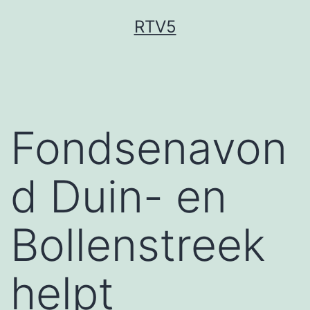
Ga
RTV5
naar
de
inhoud
Fondsenavon
d Duin- en
Bollenstreek
helpt