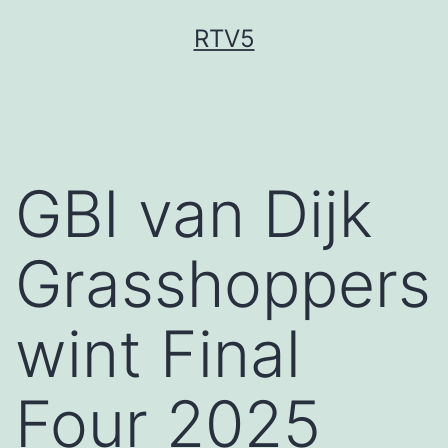
Ga
RTV5
naar
de
inhoud
GBI van Dijk
Grasshoppers
wint Final
Four 2025