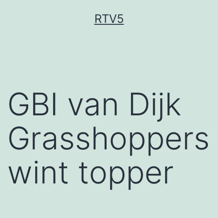
Ga
RTV5
naar
de
inhoud
GBI van Dijk
Grasshoppers
wint topper