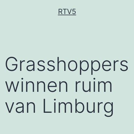
Ga
RTV5
naar
de
inhoud
Grasshoppers
winnen ruim
van Limburg