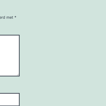
eerd met
*