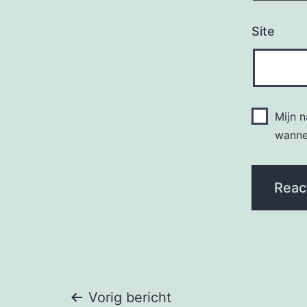
Site
Mijn 
wannee
Bericht
Vorig bericht