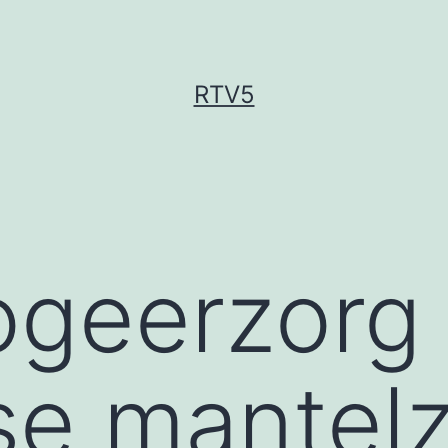
RTV5
logeerzorg
se mantel