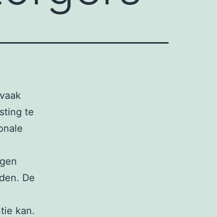
 vaak
sting te
onale
agen
iden. De
tie kan.