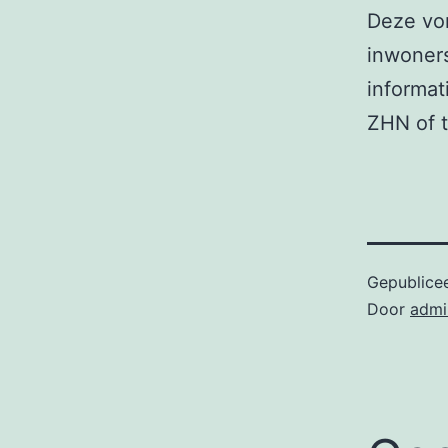
Deze vor
inwoners
informat
ZHN of 
Gepublice
Door
admi