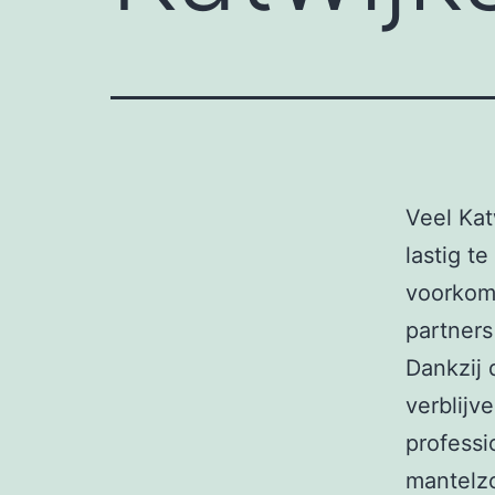
Veel Kat
lastig t
voorkom
partners
Dankzij 
verblijv
professi
mantelzo