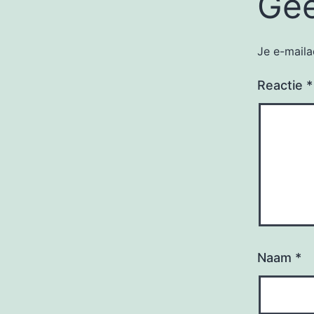
Gee
Je e-maila
Reactie
*
Naam
*