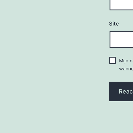
Site
Mijn 
wannee