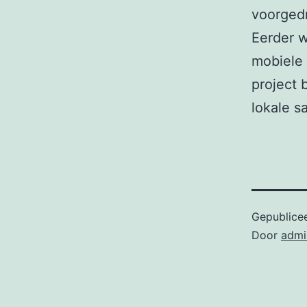
voorgedr
Eerder w
mobiele 
project 
lokale s
Gepublice
Door
admi