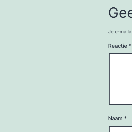
Gee
Je e-maila
Reactie
*
Naam
*