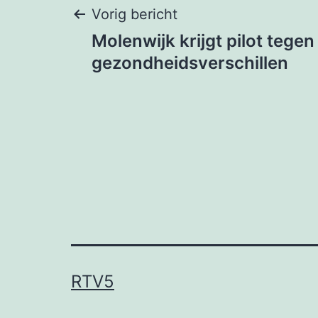
Bericht
Vorig bericht
Molenwijk krijgt pilot tegen
navigatie
gezondheidsverschillen
RTV5