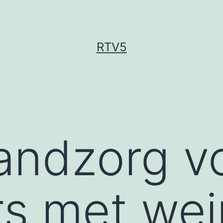
RTV5
tandzorg v
s met wei