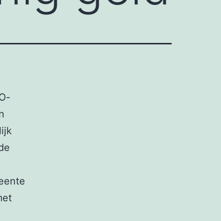
VO-
n
ijk
de
eente
met