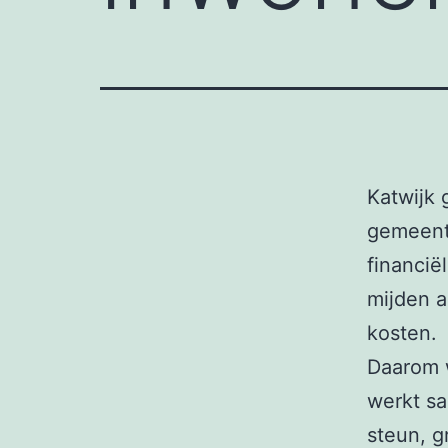
Katwijk 
gemeente
financië
mijden 
kosten.
Daarom 
werkt s
steun, g