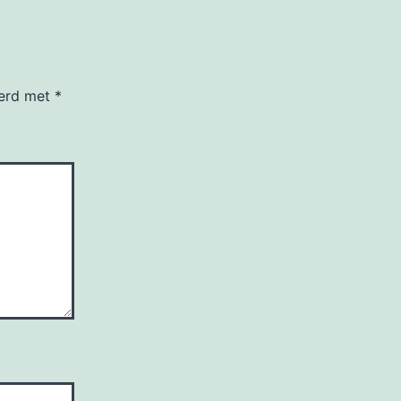
eerd met
*