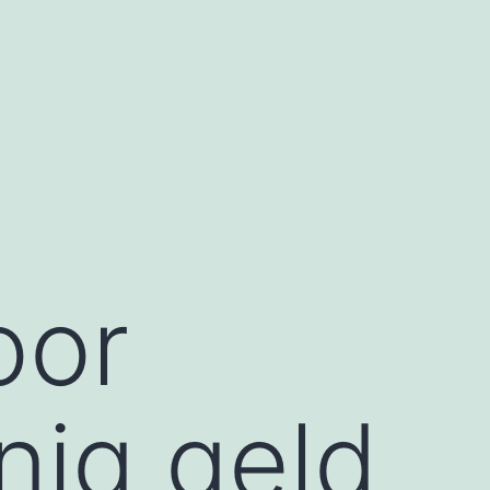
oor
nig geld