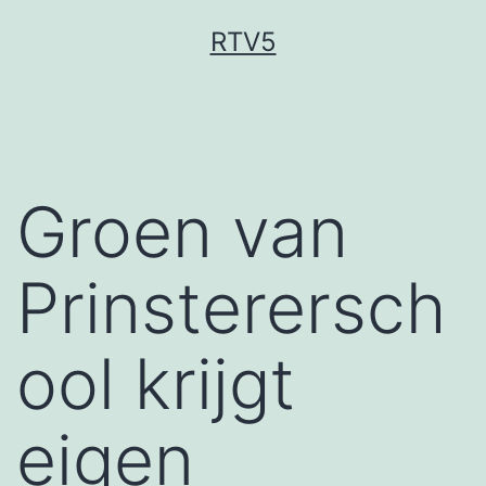
Ga
RTV5
naar
de
inhoud
Groen van
Prinsterersch
ool krijgt
eigen