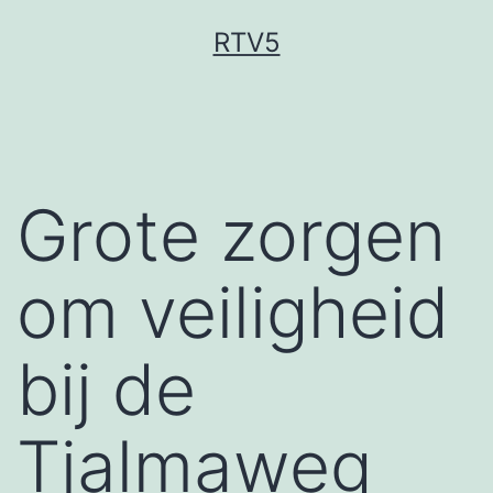
Ga
RTV5
naar
de
inhoud
Grote zorgen
om veiligheid
bij de
Tjalmaweg