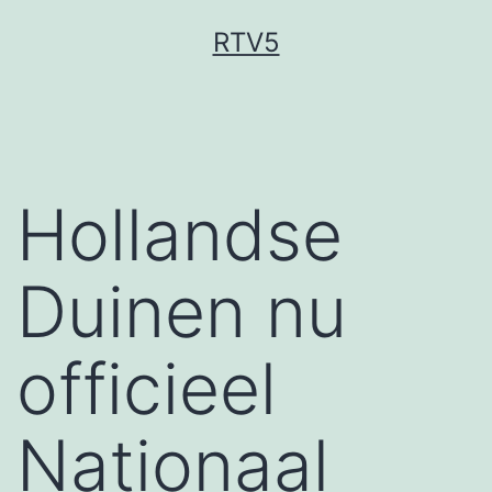
Ga
RTV5
naar
de
inhoud
Hollandse
Duinen nu
officieel
Nationaal