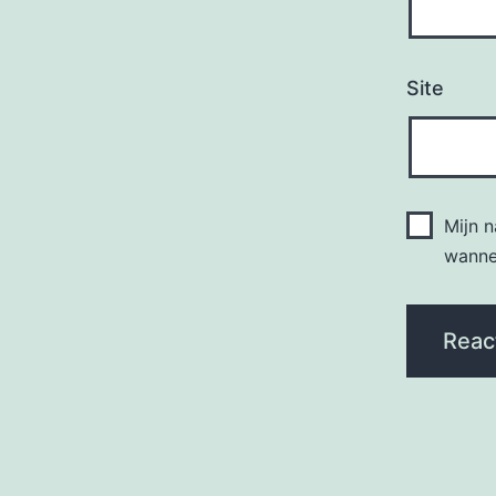
Site
Mijn 
wannee