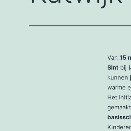
Van
15 
Sint
bij
kunnen j
warme en
Het initi
gemaakt
basissc
Kinderen