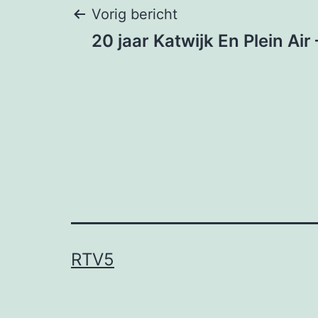
Bericht
Vorig bericht
20 jaar Katwijk En Plein Air
navigatie
RTV5