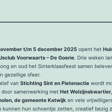
november t/m 5 december 2025
opent het
Hui
IJsclub Voorwaarts – De Goerie
. Drie weken la
ong en oud het Sinterklaasfeest samen beleve
 gezellige sfeer.
atief van
Stichting Sint en Pietenactie
wordt mo
 door samenwerking met
Het Welzijnskwartier,
holen, de gemeente Katwijk
en vele vrijwilliger
 kunnen hun schoentje zetten, creatief bezig zi