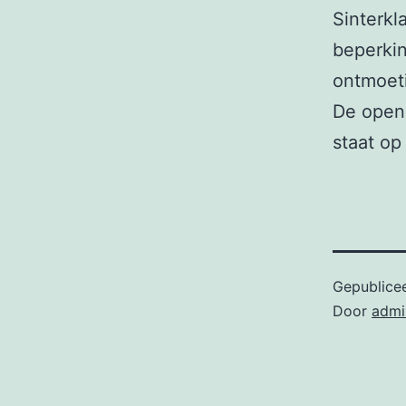
Sinterk
beperkin
ontmoet
De open
staat o
Gepublice
Door
admi