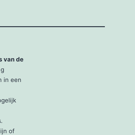
s van de
ng
n in een
gelijk
s.
jn of