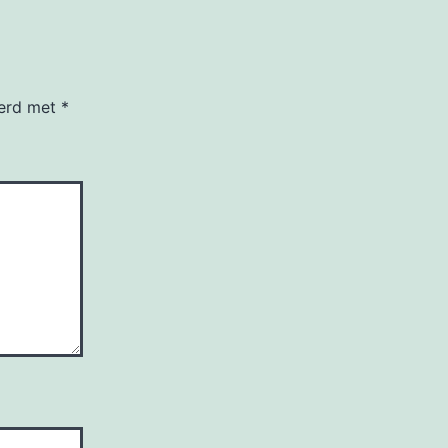
eerd met
*