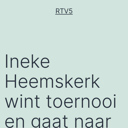
Ga
RTV5
naar
de
inhoud
Ineke
Heemskerk
wint toernooi
en gaat naar