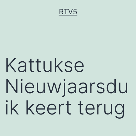
Ga
RTV5
naar
de
inhoud
Kattukse
Nieuwjaarsdu
ik keert terug