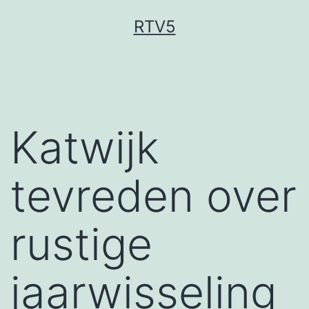
Ga
RTV5
naar
de
inhoud
Katwijk
tevreden over
rustige
jaarwisseling