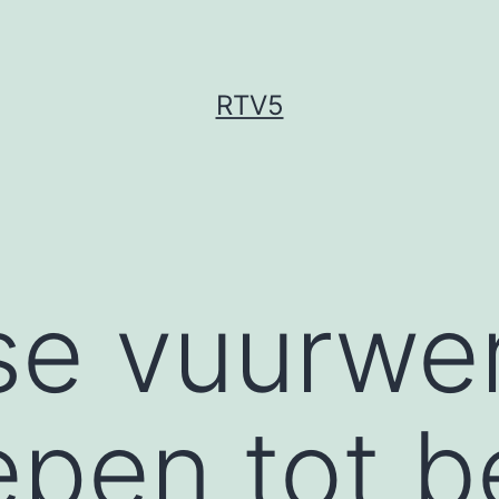
RTV5
kse vuurw
epen tot b