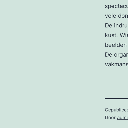
spectacu
vele don
De indr
kust. W
beelden 
De organ
vakmans
Gepublice
Door
admi