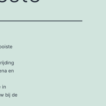
ooiste
ijding
ena en
 in
w bij de