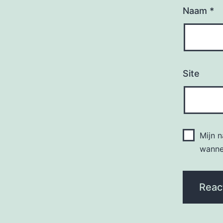
Naam
*
Site
Mijn 
wannee