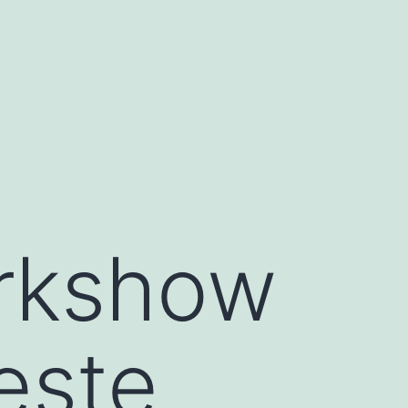
erkshow
este