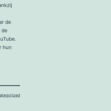
ankzij
ar de
 de
ouTube.
r hun
ategorized