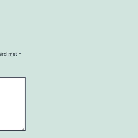
eerd met
*