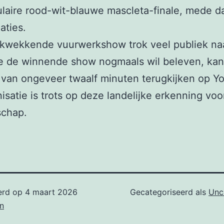
laire rood-wit-blauwe mascleta-finale, mede d
aties.
ukwekkende vuurwerkshow trok veel publiek na
ie de winnende show nogmaals wil beleven, kan
van ongeveer twaalf minuten terugkijken op Y
isatie is trots op deze landelijke erkenning voo
chap.
erd op
4 maart 2026
Gecategoriseerd als
Unc
n