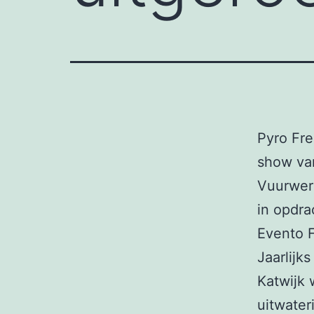
Pyro Fre
show va
Vuurwer
in opdr
Evento F
Jaarlijk
Katwijk 
uitwater