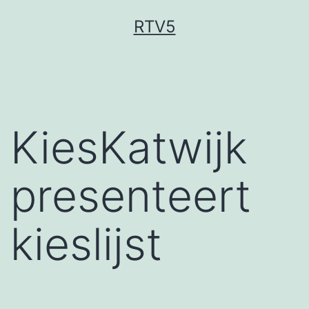
Ga
RTV5
naar
de
inhoud
KiesKatwijk
presenteert
kieslijst