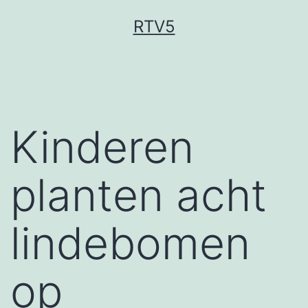
Ga
RTV5
naar
de
inhoud
Kinderen
planten acht
lindebomen
op