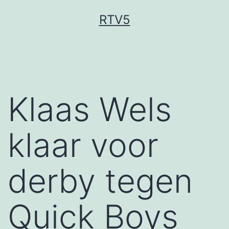
Ga
RTV5
naar
de
inhoud
Klaas Wels
klaar voor
derby tegen
Quick Boys