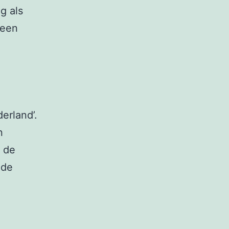
g als
 een
erland’.
n
n de
 de