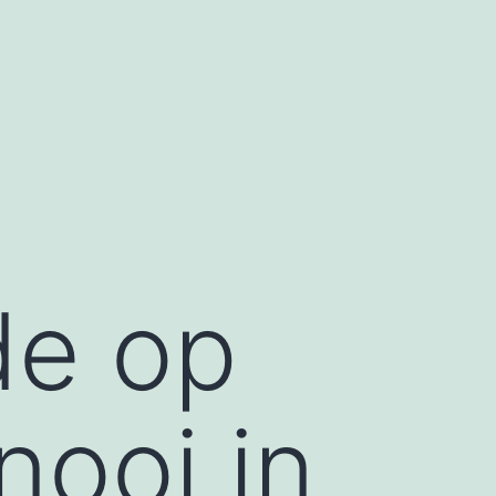
de op
nooi in