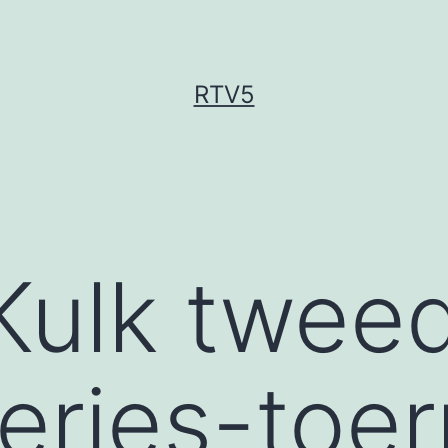
RTV5
 Kulk twee
eries-toer