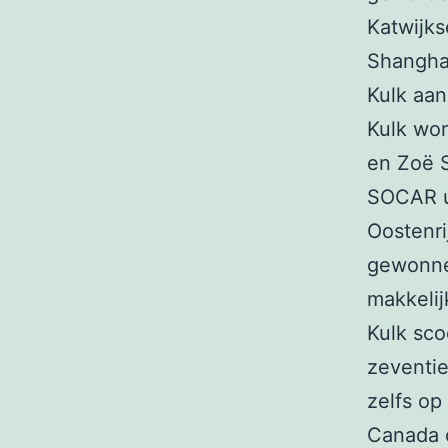
Katwijks
Shangha
Kulk aa
Kulk won
en Zoë S
SOCAR ui
Oostenri
gewonnen
makkelij
Kulk sco
zeventie
zelfs op
Canada o