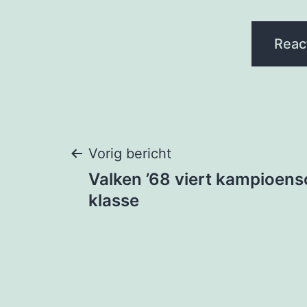
Bericht
Vorig bericht
Valken ’68 viert kampioens
navigatie
klasse