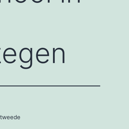
 tegen
 tweede
e