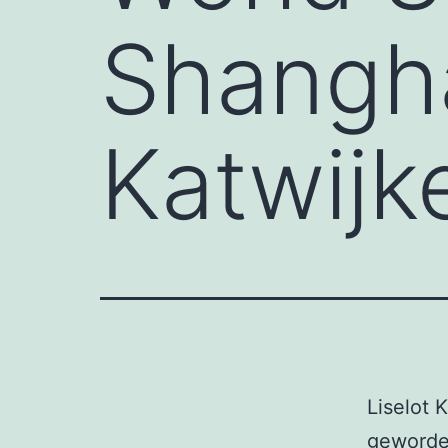
Shangha
Katwijk
Liselot
geworden