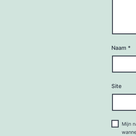
Naam
*
Site
Mijn 
wannee