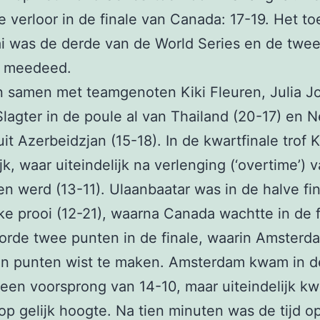
e verloor in de finale van Canada: 17-19. Het to
i was de derde van de World Series en de twe
n meedeed.
 samen met teamgenoten Kiki Fleuren, Julia Jo
lagter in de poule al van Thailand (20-17) en N
t Azerbeidzjan (15-18). In de kwartfinale trof K
jk, waar uiteindelijk na verlenging (‘overtime’) 
 werd (13-11). Ulaanbaatar was in de halve fi
ke prooi (12-21), waarna Canada wachtte in de f
orde twee punten in de finale, waarin Amsterd
n punten wist te maken. Amsterdam kwam in de
 een voorsprong van 14-10, maar uiteindelijk k
p gelijk hoogte. Na tien minuten was de tijd o