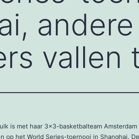
i, andere
ers vallen
 Kulk is met haar 3×3-basketbalteam Amsterdam
 op het World Series-toernooi in Shanghai. D