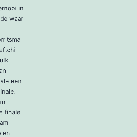
ernooi in
ede waar
rritsma
eftchi
ulk
van
nale een
inale.
am
 finale
wam
p en