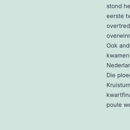
stond he
eerste t
overtre
overwinn
Ook and
kwamen i
Nederla
Die ploe
Kruistum
kwartfin
poule we