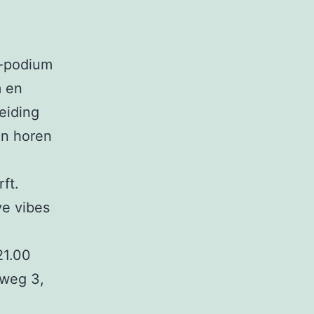
m-podium
m en
eiding
en horen
ft.
ve vibes
21.00
eweg 3,