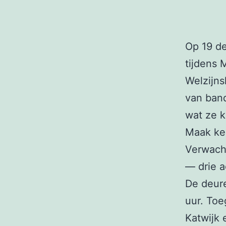
Op 19 d
tijdens
Welzijns
van band
wat ze 
Maak ken
Verwacht
— drie a
De deur
uur. Toe
Katwijk 