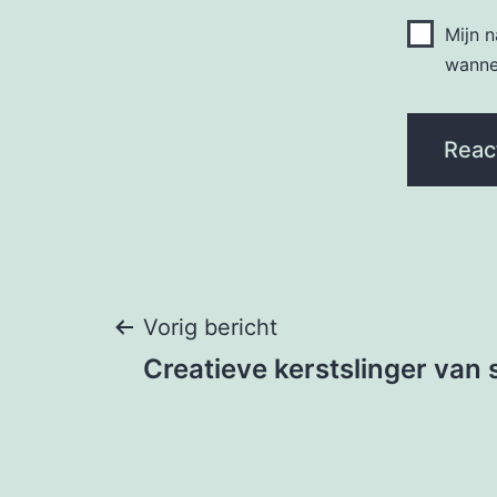
Mijn 
wannee
Bericht
Vorig bericht
Creatieve kerstslinger van
navigatie