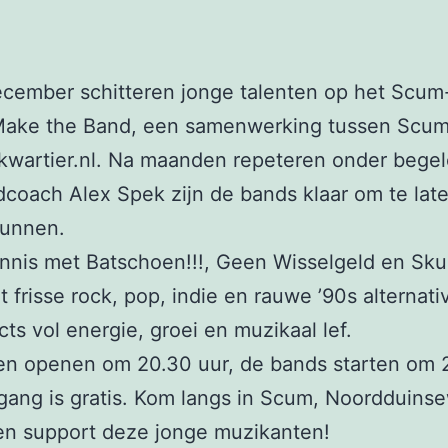
ecember schitteren jonge talenten op het Scu
 Make the Band, een samenwerking tussen Scu
kwartier.nl. Na maanden repeteren onder begel
coach Alex Spek zijn de bands klaar om te lat
kunnen.
nis met Batschoen!!!, Geen Wisselgeld en Skur
 frisse rock, pop, indie en rauwe ’90s alternati
cts vol energie, groei en muzikaal lef.
en openen om 20.30 uur, de bands starten om 
gang is gratis. Kom langs in Scum, Noordduins
en support deze jonge muzikanten!