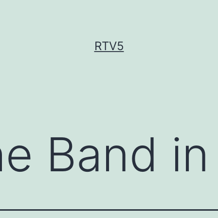
RTV5
he Band i