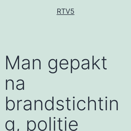
Ga
RTV5
naar
de
inhoud
Man gepakt
na
brandstichtin
g, politie