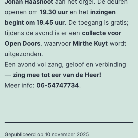
Johan Haasnoot
aan het orgel. De deuren
openen om
19.30 uur
en het
inzingen
begint om 19.45 uur
. De toegang is gratis;
tijdens de avond is er een
collecte voor
Open Doors
, waarvoor
Mirthe Kuyt
wordt
uitgezonden.
Een avond vol zang, geloof en verbinding
—
zing mee tot eer van de Heer!
Meer info:
06-54747734
.
Gepubliceerd op
10 november 2025