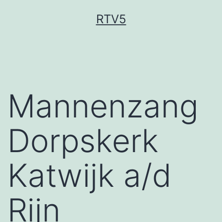
Ga
RTV5
naar
de
inhoud
Mannenzang
Dorpskerk
Katwijk a/d
Rijn