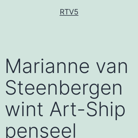
Ga
RTV5
naar
de
inhoud
Marianne van
Steenbergen
wint Art-Ship
penseel