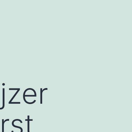
jzer
rst