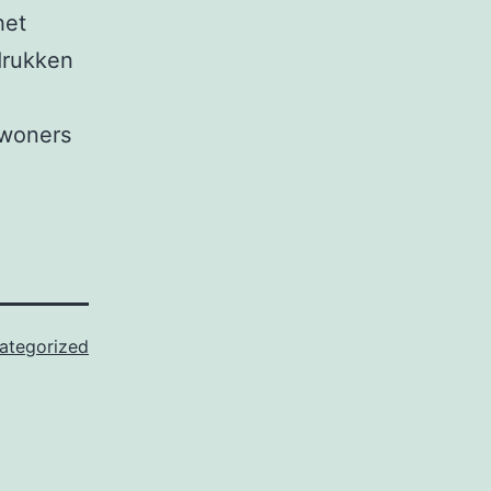
het
drukken
ewoners
ategorized