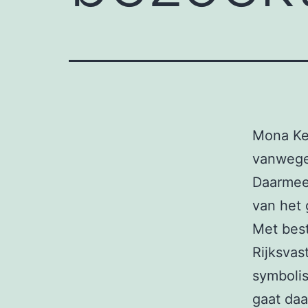
Mona Ke
vanwege
Daarmee 
van het 
Met best
Rijksvas
symbolis
gaat daa