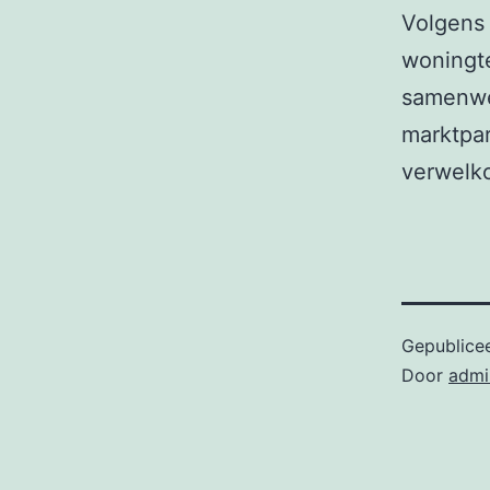
Volgens 
woningt
samenwer
marktpar
verwelk
Gepublice
Door
admi