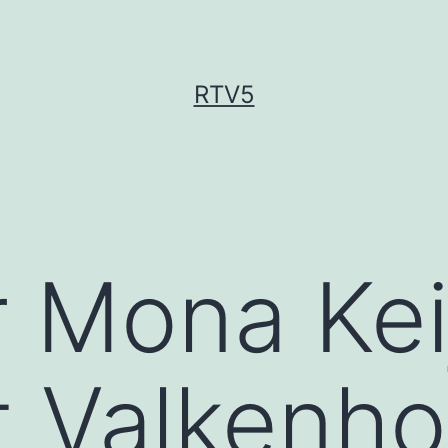
RTV5
r Mona Kei
 Valkenho