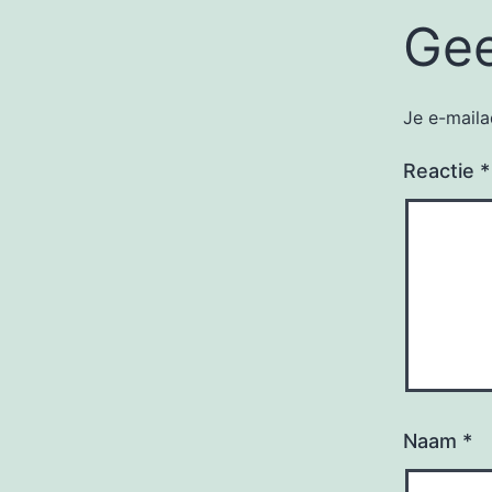
Gee
Je e-maila
Reactie
*
Naam
*