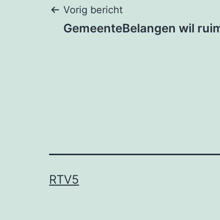
Bericht
Vorig bericht
GemeenteBelangen wil ruim
navigatie
RTV5