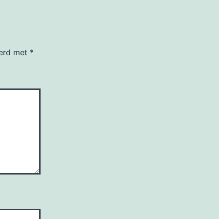
eerd met
*