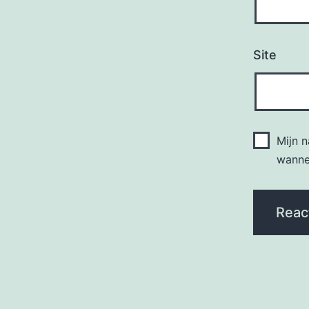
Site
Mijn 
wannee