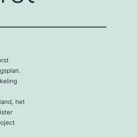
rst
gsplan.
keling
land, het
ister
roject