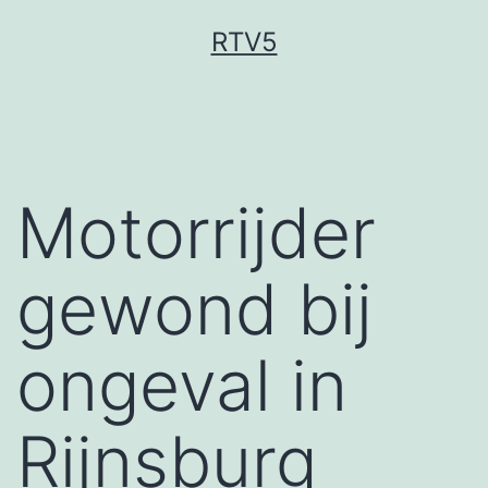
Ga
RTV5
naar
de
inhoud
Motorrijder
gewond bij
ongeval in
Rijnsburg