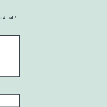
eerd met
*