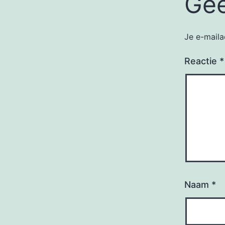
Gee
Je e-maila
Reactie
*
Naam
*