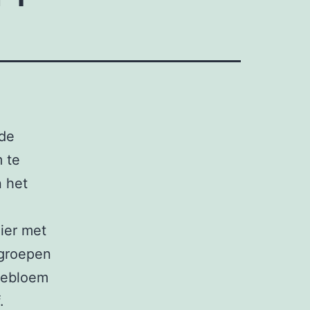
 de
 te
n het
ier met
 groepen
nebloem
.