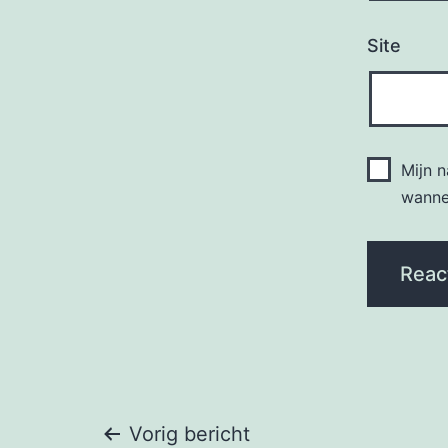
Site
Mijn 
wannee
Bericht
Vorig bericht