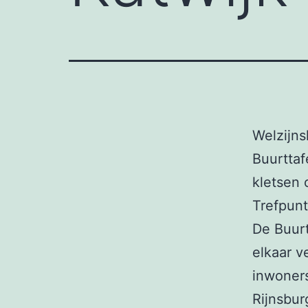
Welzijns
Buurttaf
kletsen 
Trefpunt
De Buur
elkaar v
inwoner
Rijnsbur