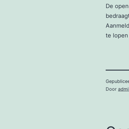
De openi
bedraagt
Aanmelde
te lopen
Gepublice
Door
admi