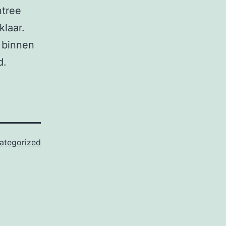
ntree
klaar.
 binnen
d.
ategorized