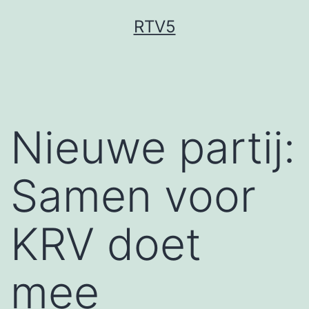
Ga
RTV5
naar
de
inhoud
Nieuwe partij:
Samen voor
KRV doet
mee