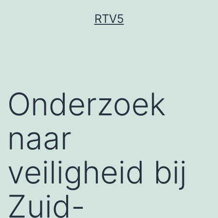
Ga
RTV5
naar
de
inhoud
Onderzoek
naar
veiligheid bij
Zuid-