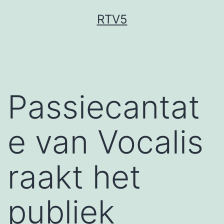
Ga
RTV5
naar
de
inhoud
Passiecantat
e van Vocalis
raakt het
publiek