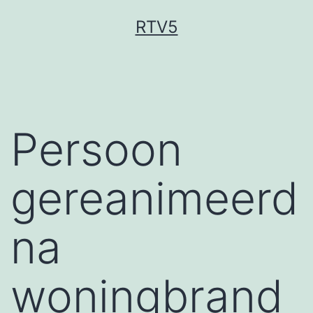
Ga
RTV5
naar
de
inhoud
Persoon
gereanimeerd
na
woningbrand